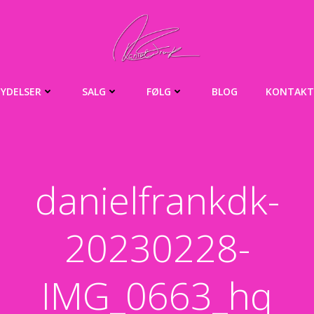
YDELSER
SALG
FØLG
BLOG
KONTAKT
danielfrankdk-
20230228-
IMG_0663_hq