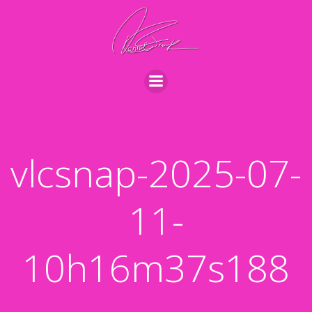
Videre
til
indhold
vlcsnap-2025-07-
11-
10h16m37s188