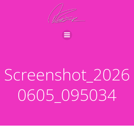
Videre
til
indhold
Screenshot_2026
0605_095034