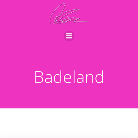
Videre
til
indhold
Badeland