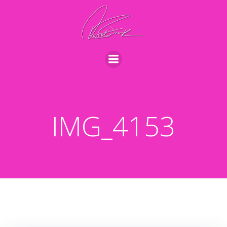
Videre
til
indhold
IMG_4153