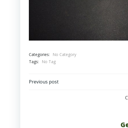
Categories:
No Category
Tags:
No Tag
Post
Previous post
navigation
C
Ge