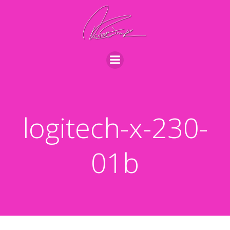
Videre
til
indhold
logitech-x-230-
01b