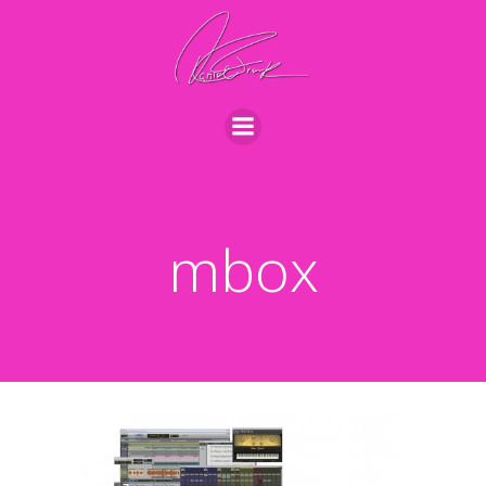
Videre
til
indhold
mbox