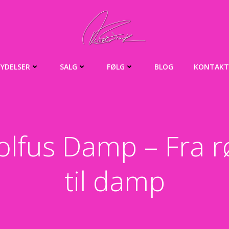
YDELSER
SALG
FØLG
BLOG
KONTAKT
olfus Damp – Fra r
til damp