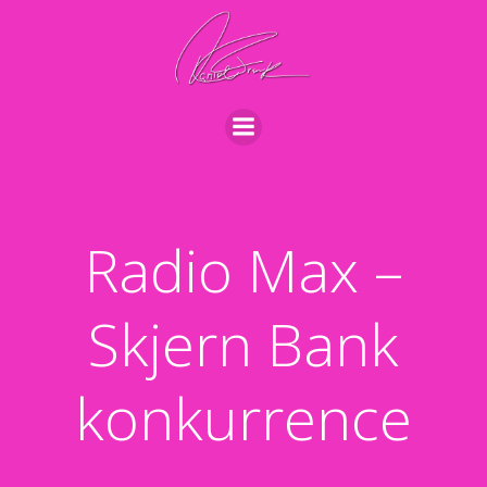
Videre
til
indhold
Radio Max –
Skjern Bank
konkurrence