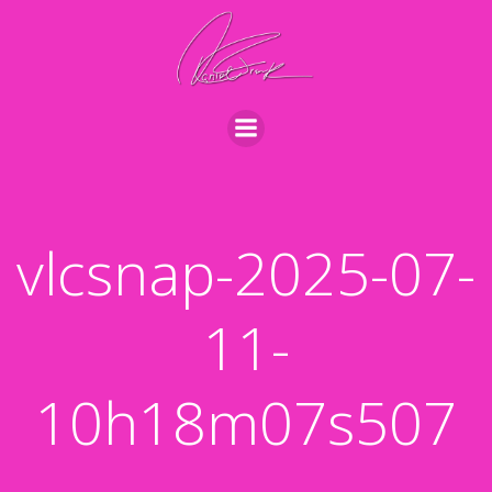
Videre
til
indhold
vlcsnap-2025-07-
11-
10h18m07s507