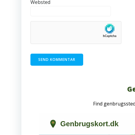
Websted
Ge
Find genbrugsste