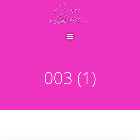
Videre
til
indhold
003 (1)