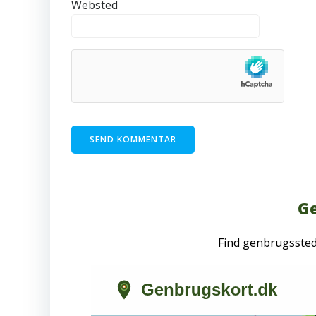
Websted
Ge
Find genbrugsste