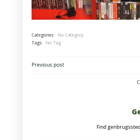
Categories:
No Category
Tags:
No Tag
Post
Previous post
navigation
C
Ge
Find genbrugsste