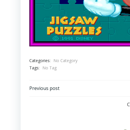
Categories:
No Category
Tags:
No Tag
Post
Previous post
navigation
C