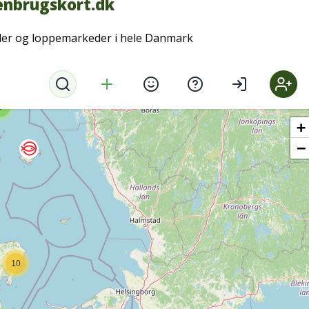
nbrugskort.dk
der og loppemarkeder i hele Danmark