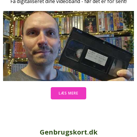
Få digitaliseret dine videobånd - før det er for sent!
LÆS MERE
Genbrugskort.dk