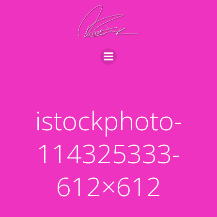
Videre
til
indhold
istockphoto-
114325333-
612×612