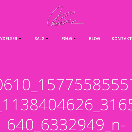
YDELSER
SALG
FØLG
BLOG
KONTAKT
0610_1577558555
_1138404626_316
640_6332949_n-