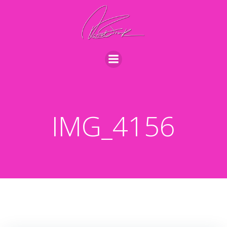
Videre
til
indhold
IMG_4156