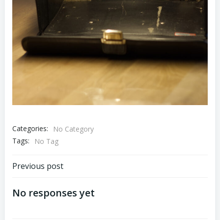
Categories:
No Category
Tags:
No Tag
Post
Previous post
navigation
No responses yet