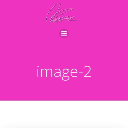
Videre
til
indhold
image-2