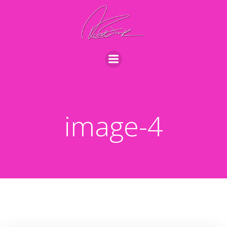
Videre
til
indhold
image-4