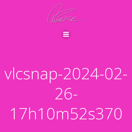
Videre
til
indhold
vlcsnap-2024-02-
26-
17h10m52s370