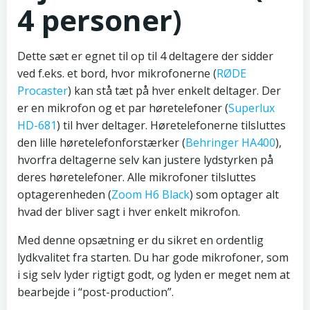
4 personer)
Dette sæt er egnet til op til 4 deltagere der sidder
ved f.eks. et bord, hvor mikrofonerne (
RØDE
Procaster
) kan stå tæt på hver enkelt deltager. Der
er en mikrofon og et par høretelefoner (
Superlux
HD-681
) til hver deltager. Høretelefonerne tilsluttes
den lille høretelefonforstærker (
Behringer HA400
),
hvorfra deltagerne selv kan justere lydstyrken på
deres høretelefoner. Alle mikrofoner tilsluttes
optagerenheden (
Zoom H6 Black
) som optager alt
hvad der bliver sagt i hver enkelt mikrofon.
Med denne opsætning er du sikret en ordentlig
lydkvalitet fra starten. Du har gode mikrofoner, som
i sig selv lyder rigtigt godt, og lyden er meget nem at
bearbejde i “post-production”.