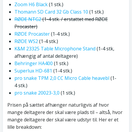
Zoom H6 Black
(1 stk.)
Thomann SD Card 32 Gb Class 10
(1 stk.)
RØDE NTG2
(1-4 stk. / erstattet med RØDE
Procaster)
RØDE Procaster
(1-4 stk.)
RØDE WS2
(1-4 stk.)
K&M 23325 Table Microphone Stand
(1-4 stk,
afhængig af antal deltagere)
Behringer HA400
(1 stk.)
Superlux HD-681
(1-4 stk.)
pro snake TPM 2,0 CC Micro Cable heavebl
(1-
4 stk.)
pro snake 20023-3,0
(1 stk.)
Prisen på sættet afhænger naturligvis af hvor
mange deltagere der skal være plads til – altså, hvor
mange deltagere der skal være udstyr til. Her er et
lille breakdown: