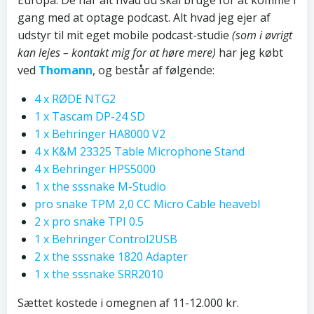
Europa. De har alt hvad du skal bruge for at komme i
gang med at optage podcast. Alt hvad jeg ejer af
udstyr til mit eget mobile podcast-studie
(som i øvrigt
kan lejes – kontakt mig for at høre mere)
har jeg købt
ved
Thomann
, og består af følgende:
4 x RØDE NTG2
1 x Tascam DP-24 SD
1 x Behringer HA8000 V2
4 x K&M 23325 Table Microphone Stand
4 x Behringer HPS5000
1 x the sssnake M-Studio
pro snake TPM 2,0 CC Micro Cable heavebl
2 x pro snake TPI 0.5
1 x Behringer Control2USB
2 x the sssnake 1820 Adapter
1 x the sssnake SRR2010
Sættet kostede i omegnen af 11-12.000 kr.