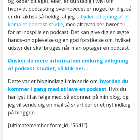
og køber dit eget, eller, er du stadig i tvivl om
hvorvidt podcasting overhovedet er noget for dig, så
er du faktisk så heldig, at jeg
tilbyder udlejning af et
komplet podcast-studie
, med alt hvad der hører til
for at indspille en podcast. Det kan give dig en ægte
hands-on oplevelse og en god forståelse om, hvilket
udstyr der skal bruges når man optager en podcast.
Ønsker du mere information omkring udlejning
af podcast-studiet, så klik her…
Dette var et blogindlæg i min serie om,
hvordan du
kommer i gang med at lave en podcast
. Hvis du
har lyst til at følge med, så abonner på min blog, og
jeg vil sende dig en mail så snart der er et nyt indlæg
på bloggen.
[ultimatemember form_id=”5641″]